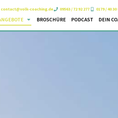
contact@volk-coaching.de
09563 / 72 92 277
0179 / 40 30
ANGEBOTE
BROSCHÜRE
PODCAST
DEIN C