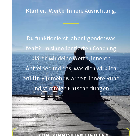
Klarheit. Werte. Innere Ausrichtung.
Du funktionierst, aber irgendetwas
fehlt? Im sinnorientierten Coaching
klären wir deine Werte, inneren
Antreiber und das, was dich wirklich
erfüllt. Für mehr Klarheit, innere Ruhe
und stimmige Entscheidungen.
ZUM SINNORIENTIERTEN