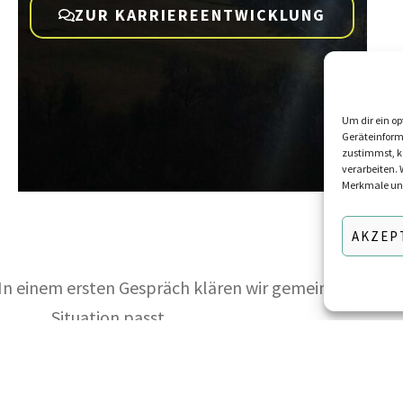
ZUR KARRIEREENTWICKLUNG
Um dir ein op
Geräteinform
zustimmst, kö
verarbeiten. 
Merkmale und
AKZEP
. In einem ersten Gespräch klären wir gemeinsam, wel
Situation passt.
SES ERSTGESPRÄCH VEREINBAREN