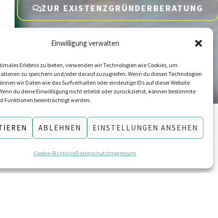
ZUR EXISTENZGRÜNDERBERATUNG
Einwilligung verwalten
timales Erlebnis zu bieten, verwenden wir Technologien wie Cookies, um
ationen zu speichern und/oder darauf zuzugreifen. Wenn du diesen Technologien
nnen wir Daten wie das Surfverhalten oder eindeutige IDs auf dieser Website
Wenn du deine Einwillligung nicht erteilst oder zurückziehst, können bestimmte
 Funktionen beeinträchtigt werden.
TIEREN
ABLEHNEN
EINSTELLUNGEN ANSEHEN
cher Weg zu deiner aktuellen
Cookie-Richtlinie
Datenschutz
Impressum