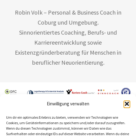
Robin Volk – Personal & Business Coach in
Coburg und Umgebung.
Sinnorientiertes Coaching, Berufs- und
Karriereentwicklung sowie
Existenzgründerberatung für Menschen in
beruflicher Neuorientierung.
Einwilligung verwalten
© 2026 by Volk Coaching
Um dir ein optimales Erlebnis zu bieten, verwenden wir Technologien wie
Cookies, um Geräteinformationen zu speichern und/oder darauf zuzugreifen.
[rcb-consent type="change" tag="a"
Wenn du diesen Technologien zustimmst, können wir Daten wie das
text="Privatsphäre-Einstellungen ändern"]
Surfverhalten oder eindeutige IDs auf dieser Website verarbeiten. Wenn du deine